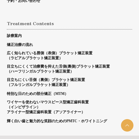
予約・お問い合わせ
Treatment Contents
診療案内
矯正治療の流れ
広く知られている唇側（表側）ブラケット矯正装置
（ラビアルブラケット矯正装置）
目立ちにくくて治療費を抑えた舌側(裏側)ブラケット矯正装置
（ハーフリンガルブラケット矯正装置）
目立ちにくい舌側（裏側）ブラケット矯正装置
（フルリンガルブラケット矯正装置）
特別な日のための部分矯正（MTM）
ワイヤーを使わないマウスピース型矯正歯科装置
（インビザライン）
アライナー型矯正歯科装置（アソアライナー）
輝く白い歯と魅力的な笑顔のためのPMTC・ホワイトニング