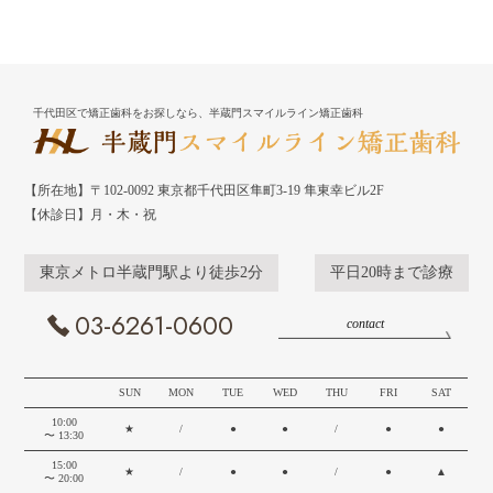
千代田区で矯正歯科をお探しなら、半蔵門スマイルライン矯正歯科
【所在地】〒102-0092 東京都千代田区隼町3-19 隼東幸ビル2F
【休診日】月・木・祝
東京メトロ半蔵門駅より徒歩2分
平日20時まで診療
03-6261-0600
contact
SUN
MON
TUE
WED
THU
FRI
SAT
10:00
★
/
●
●
/
●
●
〜 13:30
15:00
★
/
●
●
/
●
▲
〜 20:00