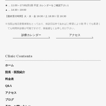
★ ... 11:00～17:00(月1回 不定 カレンダーをご確認下さい)
▲ ... 14:30～19:00
【最終受付時間】火・水・金 19:30 / 土 18:30 / 日 16:30
※当院は地元密着体制をとっており、休診日以外であればご希望により朝 早くでも夜遅く
ても時間外診療が可能ですので、御遠慮なくお申し付け下さい。
診療カレンダー
アクセス
Clinic Contents
ホーム
院長・医院紹介
料金表
Q&A
アクセス
ブログ