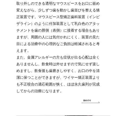
取り外しのできる透明なマウスピースをお口に嵌め
変えながら、少しずつ歯を動かし歯並びを整える矯
正装置です。マウスピース型矯正歯科装置（インビ
ザライン）のように付加装置として乳白色のアタッ
チメントを歯の唇側（表側）に接着する場合もあり
ますが、周囲の人には気付かれにくく、装置の見た
目による治療中の心理的なご負担は軽減されると考
えます。
また、金属アレルギーの方も症状が出る心配は全く
ありませんし、飲食時は外せますので気にせず楽し
めますし、飲食後も歯磨きしやすく、お口の中を清
潔に保つことができますが、ワイヤー矯正装置より
も不正咬合の適応範囲が狭く、ほぼ永久歯列が完成
してからの治療になります。
more