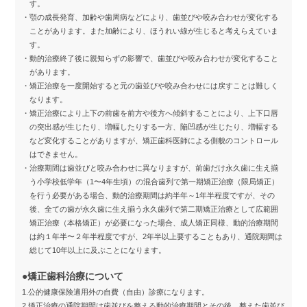
す。
・顎の成長発育、加齢や歯周病などにより、歯並びや咬み合わせが変化する
ことがあります。また加齢により、ほうれい線が生じると考えらえていま
す。
・動的治療終了後に親知らずの影響で、歯並びや咬み合わせが変化すること
があります。
・矯正治療を一度開始すると元の歯並びや咬み合わせには戻すことは難しく
なります。
・矯正治療により上下の前歯を前方や後方へ傾斜することにより、上下口唇
の突出感が生じたり、増幅したりする一方、陥凹感が生じたり、増幅する
など変化することがありますが、矯正歯科医師による側貌のコントロール
はできません。
・治療期間は歯並びと咬み合わせに異なりますが、前歯だけ永久歯に生え揃
う小学校低学年（1〜4年生頃）の混合歯列で第一期矯正治療（限局矯正）
を行う必要がある場合、動的治療期間は約半年～1年半程度ですが、その
後、全ての歯が永久歯に生え揃う永久歯列で第二期矯正治療として広範囲
矯正治療（本格矯正）が必要になった場合、成人矯正同様、動的治療期間
は約１年半〜２年半程度ですが、2年半以上要することもあり、通院期間は
総じて10年以上に及ぶことになります。
●矯正歯科治療について
1.公的健康保険適用外の自費（自由）診療になります。
2.矯正治療の通院期間は歯並びを整える動的治療期間とその後、整えた歯並び