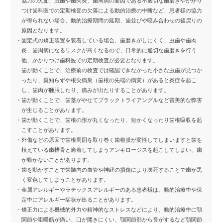
協力の欠如、虫歯や歯肉炎、歯周病の要因である不適切な歯磨きやかかり
つけ歯科医での定期検査の欠落による動的治療の中断など、患者様の協力
が得られない場合、動的治療期間の延期、歯並びや咬み合わせの後戻りの
原因となります。
・固定式の矯正装置を装着している場合、歯磨きがしにくく、虫歯や歯肉
炎、歯周病になるリスクが高くなるので、日常的に適切な歯磨きを行う
他、かかりつけ歯科医での定期検査が必要となります。
歯が動くことで、治療前の検査では確認できなかった小さな虫歯が見つか
ったり、親知らずや根尖病巣（歯根の先端の病変）があると炎症を起こ
し、歯肉が腫脹したり、痛みが出たりすることがあります。
・歯が動くことで、歯茎がやせてブラックトライアングルなど審美的な弊害
が生じることがあります。
・歯が動くことで、歯根の形が丸くなったり、短かくなったり歯根吸収を起
こすことがあります。
・外傷などの原因で歯根周囲を取り巻く歯根膜が変性してしまいますと歯を
植えている歯槽骨と癒着してしまうアンキロージスを起こしてしまい、歯
が動かないことがあります。
・歯を動かすことで歯髄内の血管や神経の損傷により壊死することで歯が黒
く変色してしまうことがあります。
・金属アレルギーやラテックスアレルギーのある患者様は、動的治療中や保
定中にアレルギー症状が出ることがあります。
・矯正力による機械的外力や精神的なストレスなどにより、動的治療中に顎
関節や咀嚼筋が痛い、口が開きにくい、顎関節部から音がするなど顎関節