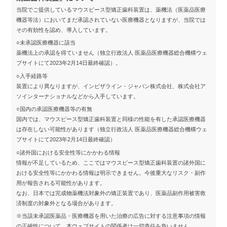
当院でご提供しているマウスピース型矯正歯科装置は、薬機法（医薬品医療
機器等法）においてまだ承認されていない医療機器となりますが、当院では
その有効性を認め、導入しています。
○未承認医療機器に該当
薬機法上の承認を得ていません（独立行政法人 医薬品医療機器総合機構ウェ
ブサイトにて2023年2月14日最終確認）。
○入手経路等
装置により異なりますが、インビザライン・ジャパン株式会社、株式会社ア
ソインターナショナルなどから入手しています。
○国内の承認医療機器等の有無
国内では、マウスピース型矯正歯科装置と同様の性能を有した承認医療機器
は存在しない可能性があります（独立行政法人 医薬品医療機器総合機構ウェ
ブサイトにて2023年2月14日最終確認）
○諸外国における安全性等にかかわる情報
情報が不足しているため、ここではマウスピース型矯正歯科装置の諸外国に
おける安全性等にかかわる情報は明示できません。今後重大なリスク・副作
用が報告される可能性があります。
なお、日本では完成物薬機法対象外の矯正装置であり、医薬品副作用被害救
済制度の対象外となる場合があります。
※当該未承認医薬品・医療機器を用いた治療の広告に対する注意事項の情報
の正確性について、本ウェブサイトの関係者は一切責任を負いません。