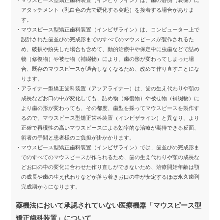
アタッチメント（乳白色の光で硬化する突起）を接着する場合がありま
す。
・マウスピース型矯正歯科装置（インビザライン）は、コンピューター上で
設計された歯並びの完成形までのすべてのマウスピースが製作されるた
め、破損や紛失した場合も含めて、動的治療中や保定中に虫歯などで詰め
物（修復物）や被せ物（補綴物）により、歯の形が変わってしまった場
合、既存のマウスピースが適合しなくなるため、改めて作り直すことにな
ります。
・アライナー型矯正歯科装置（アソアライナー）は、歯の生え代わりや顎の
成長などお口の中が変化しても、詰め物（修復物）や被せ物（補綴物）に
より歯の形が変わっても、その都度、歯型を採ってマウスピースを製作す
るので、マウスピース型矯正歯科装置（インビザライン）と異なり、より
正確で再現性の高いマウスピースによる効率的な治療が期待できる反面、
術者の手間と患者様のご負担が掛かかります。
・マウスピース型矯正歯科装置（インビザライン）では、歯並びの完成形ま
でのすべてのマウスピースが作られるため、歯の生え代わりや顎の成長な
どお口の中の変化に合わせた作り直しができないため、治療開始年齢は顎
の成長や歯の生え代わりなどが落ち着きお口の中が安定するほぼ永久歯列
完成期からになります。
薬機法において承認されていない医療機器「マウスピース型
矯正歯科装置」について