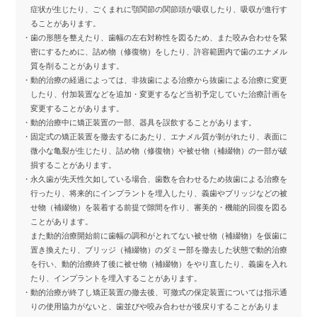
症状が生じたり、ごくまれに顎関節の関節頭が吸収したり、吸収が進行す
ることがあります。
・歯の形態を整えたり、歯幅の左右対称性を図るため、また咬み合わせを緊
密にするために、詰め物（修復物）をしたり、許容範囲内で歯のエナメル
質を削ることがあります。
・動的治療の経過によっては、非抜歯による治療から抜歯による治療に変更
したり、付加装置などを追加・変更するなど当初予定していた治療計画を
変更することがあります。
・動的治療中に矯正装置の一部、器具を誤飲することがあります。
・固定式の矯正装置を撤去するにあたり、エナメル質が剝がれたり、表面に
微小な亀裂が生じたり、詰め物（修復物）や被せ物（補綴物）の一部が破
損することがあります。
・永久歯が先天性欠如している場合、歯数を合わせるため抜歯による治療を
行ったり、将来的にインプラントを埋入したり、義歯やブリッジなどの被
せ物（補綴物）を装着する前提で隙間を作り、審美的・機能的回復を図る
ことがあります。
また動的治療開始前に歯幅の調和がとれてない被せ物（補綴物）を仮歯に
置き換えたり、ブリッジ（補綴物）のダミー部を撤去した状態で動的治療
を行い、動的治療終了後に被せ物（補綴物）をやり直したり、義歯を入れ
たり、インプラントを埋入することがあります。
・動的治療が終了し矯正装置の撤去後、可撤式の保定装置については指示通
りの使用協力がないと、歯並びや咬み合わせが後戻りすることがありま