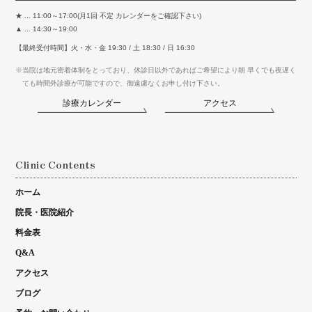
★ ... 11:00～17:00(月1回 不定 カレンダーをご確認下さい)
▲ ... 14:30～19:00
【最終受付時間】火・水・金 19:30 / 土 18:30 / 日 16:30
※当院は地元密着体制をとっており、休診日以外であればご希望により朝 早くでも夜遅く
ても時間外診療が可能ですので、御遠慮なくお申し付け下さい。
診療カレンダー
アクセス
Clinic Contents
ホーム
院長・医院紹介
料金表
Q&A
アクセス
ブログ