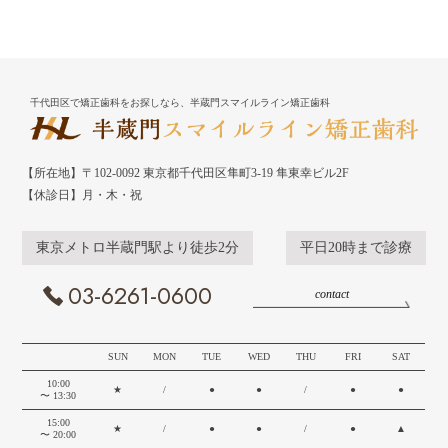
千代田区で矯正歯科をお探しなら、半蔵門スマイルライン矯正歯科
【所在地】〒102-0092 東京都千代田区隼町3-19 隼東幸ビル2F
【休診日】月・木・祝
東京メトロ半蔵門駅より徒歩2分
平日20時まで診療
03-6261-0600
contact
SUN
MON
TUE
WED
THU
FRI
SAT
10:00
★
/
●
●
/
●
●
〜 13:30
15:00
★
/
●
●
/
●
▲
〜 20:00