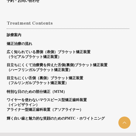
予約・お問い合わせ
Treatment Contents
診療案内
矯正治療の流れ
広く知られている唇側（表側）ブラケット矯正装置
（ラビアルブラケット矯正装置）
目立ちにくくて治療費を抑えた舌側(裏側)ブラケット矯正装置
（ハーフリンガルブラケット矯正装置）
目立ちにくい舌側（裏側）ブラケット矯正装置
（フルリンガルブラケット矯正装置）
特別な日のための部分矯正（MTM）
ワイヤーを使わないマウスピース型矯正歯科装置
（インビザライン）
アライナー型矯正歯科装置（アソアライナー）
輝く白い歯と魅力的な笑顔のためのPMTC・ホワイトニング