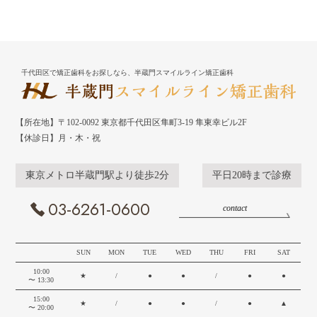
千代田区で矯正歯科をお探しなら、半蔵門スマイルライン矯正歯科
【所在地】〒102-0092 東京都千代田区隼町3-19 隼東幸ビル2F
【休診日】月・木・祝
東京メトロ半蔵門駅より徒歩2分
平日20時まで診療
03-6261-0600
contact
SUN
MON
TUE
WED
THU
FRI
SAT
10:00
★
/
●
●
/
●
●
〜 13:30
15:00
★
/
●
●
/
●
▲
〜 20:00