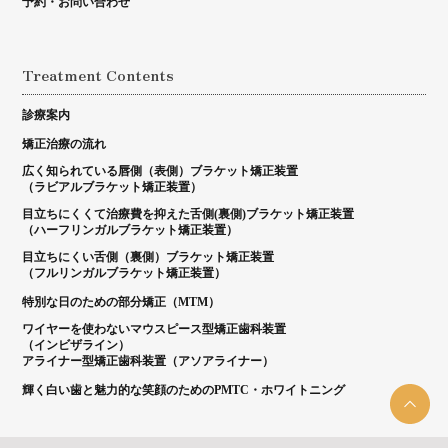
予約・お問い合わせ
Treatment Contents
診療案内
矯正治療の流れ
広く知られている唇側（表側）ブラケット矯正装置
（ラビアルブラケット矯正装置）
目立ちにくくて治療費を抑えた舌側(裏側)ブラケット矯正装置
（ハーフリンガルブラケット矯正装置）
目立ちにくい舌側（裏側）ブラケット矯正装置
（フルリンガルブラケット矯正装置）
特別な日のための部分矯正（MTM）
ワイヤーを使わないマウスピース型矯正歯科装置
（インビザライン）
アライナー型矯正歯科装置（アソアライナー）
輝く白い歯と魅力的な笑顔のためのPMTC・ホワイトニング