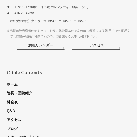
★ ... 11:00～17:00(月1回 不定 カレンダーをご確認下さい)
▲ ... 14:30～19:00
【最終受付時間】火・水・金 19:30 / 土 18:30 / 日 16:30
※当院は地元密着体制をとっており、休診日以外であればご希望により朝 早くでも夜遅く
ても時間外診療が可能ですので、御遠慮なくお申し付け下さい。
診療カレンダー
アクセス
Clinic Contents
ホーム
院長・医院紹介
料金表
Q&A
アクセス
ブログ