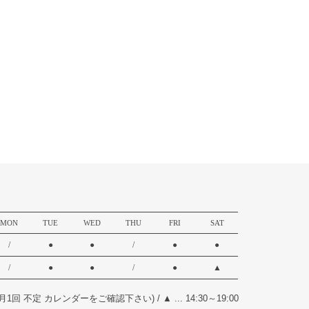
MON
TUE
WED
THU
FRI
SAT
/
●
●
/
●
●
/
●
●
/
●
▲
17:00(月1回 不定 カレンダーをご確認下さい)
/
▲ ... 14:30～19:00