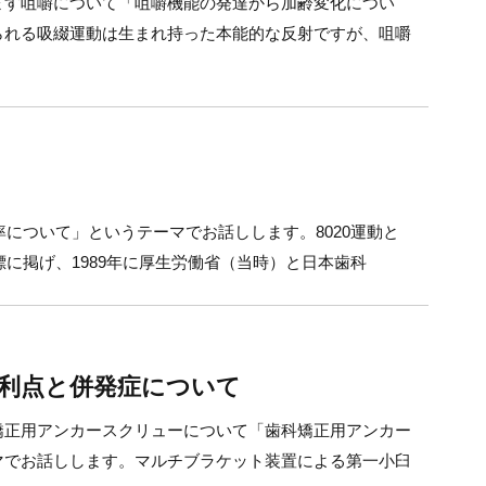
ます咀嚼について「咀嚼機能の発達から加齢変化につい
られる吸綴運動は生まれ持った本能的な反射ですが、咀嚼
率について」というテーマでお話しします。8020運動と
標に掲げ、1989年に厚生労働省（当時）と日本歯科
利点と併発症について
矯正用アンカースクリューについて「歯科矯正用アンカー
マでお話しします。マルチブラケット装置による第一小臼