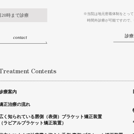
※当院は地元密着体制をとって
日20時まで診療
時間外診療が可能ですので、
診療
contact
Treatment Contents
診療案内
矯正治療の流れ
広く知られている唇側（表側）ブラケット矯正装置
（ラビアルブラケット矯正装置）