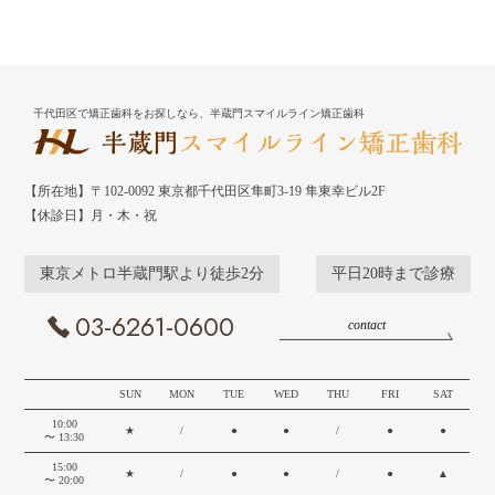
千代田区で矯正歯科をお探しなら、半蔵門スマイルライン矯正歯科
【所在地】〒102-0092 東京都千代田区隼町3-19 隼東幸ビル2F
【休診日】月・木・祝
東京メトロ半蔵門駅より徒歩2分
平日20時まで診療
03-6261-0600
contact
SUN
MON
TUE
WED
THU
FRI
SAT
10:00
★
/
●
●
/
●
●
〜 13:30
15:00
★
/
●
●
/
●
▲
〜 20:00