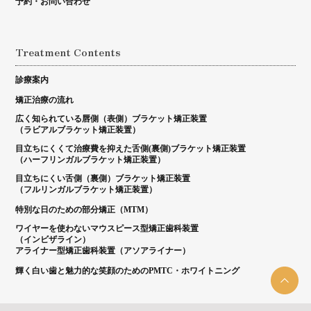
予約・お問い合わせ
Treatment Contents
診療案内
矯正治療の流れ
広く知られている唇側（表側）ブラケット矯正装置
（ラビアルブラケット矯正装置）
目立ちにくくて治療費を抑えた舌側(裏側)ブラケット矯正装置
（ハーフリンガルブラケット矯正装置）
目立ちにくい舌側（裏側）ブラケット矯正装置
（フルリンガルブラケット矯正装置）
特別な日のための部分矯正（MTM）
ワイヤーを使わないマウスピース型矯正歯科装置
（インビザライン）
アライナー型矯正歯科装置（アソアライナー）
輝く白い歯と魅力的な笑顔のためのPMTC・ホワイトニング