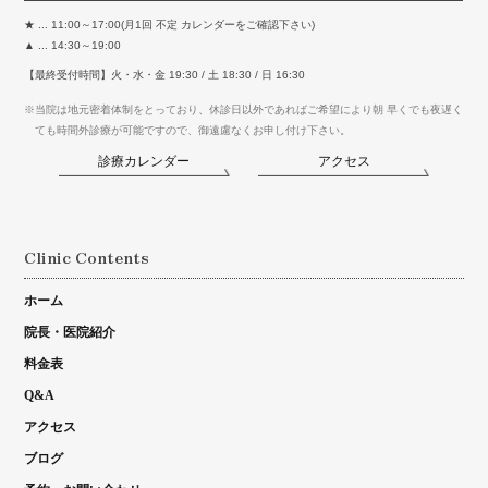
★ ... 11:00～17:00(月1回 不定 カレンダーをご確認下さい)
▲ ... 14:30～19:00
【最終受付時間】火・水・金 19:30 / 土 18:30 / 日 16:30
※当院は地元密着体制をとっており、休診日以外であればご希望により朝 早くでも夜遅く
ても時間外診療が可能ですので、御遠慮なくお申し付け下さい。
診療カレンダー
アクセス
Clinic Contents
ホーム
院長・医院紹介
料金表
Q&A
アクセス
ブログ