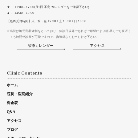
★ ... 11:00～17:00(月1回 不定 カレンダーをご確認下さい)
▲ ... 14:30～19:00
【最終受付時間】火・水・金 19:30 / 土 18:30 / 日 16:30
※当院は地元密着体制をとっており、休診日以外であればご希望により朝 早くでも夜遅く
ても時間外診療が可能ですので、御遠慮なくお申し付け下さい。
診療カレンダー
アクセス
Clinic Contents
ホーム
院長・医院紹介
料金表
Q&A
アクセス
ブログ