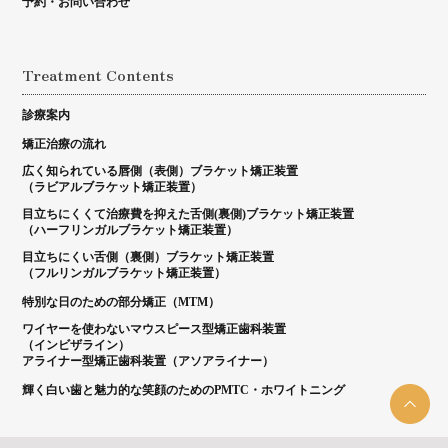
予約・お問い合わせ
Treatment Contents
診療案内
矯正治療の流れ
広く知られている唇側（表側）ブラケット矯正装置
（ラビアルブラケット矯正装置）
目立ちにくくて治療費を抑えた舌側(裏側)ブラケット矯正装置
（ハーフリンガルブラケット矯正装置）
目立ちにくい舌側（裏側）ブラケット矯正装置
（フルリンガルブラケット矯正装置）
特別な日のための部分矯正（MTM）
ワイヤーを使わないマウスピース型矯正歯科装置
（インビザライン）
アライナー型矯正歯科装置（アソアライナー）
輝く白い歯と魅力的な笑顔のためのPMTC・ホワイトニング