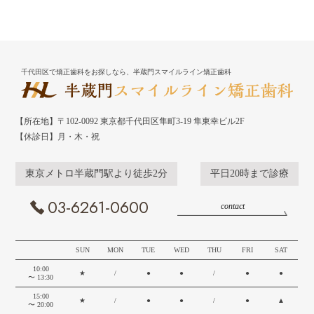
千代田区で矯正歯科をお探しなら、半蔵門スマイルライン矯正歯科
【所在地】〒102-0092 東京都千代田区隼町3-19 隼東幸ビル2F
【休診日】月・木・祝
東京メトロ半蔵門駅より徒歩2分
平日20時まで診療
03-6261-0600
contact
SUN
MON
TUE
WED
THU
FRI
SAT
10:00
★
/
●
●
/
●
●
〜 13:30
15:00
★
/
●
●
/
●
▲
〜 20:00