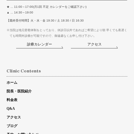
★ ... 11:00～17:00(月1回 不定 カレンダーをご確認下さい)
▲ ... 14:30～19:00
【最終受付時間】火・水・金 19:30 / 土 18:30 / 日 16:30
※当院は地元密着体制をとっており、休診日以外であればご希望により朝 早くでも夜遅く
ても時間外診療が可能ですので、御遠慮なくお申し付け下さい。
診療カレンダー
アクセス
Clinic Contents
ホーム
院長・医院紹介
料金表
Q&A
アクセス
ブログ