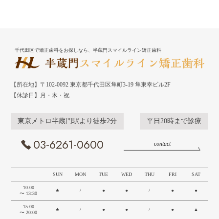
千代田区で矯正歯科をお探しなら、半蔵門スマイルライン矯正歯科
【所在地】〒102-0092 東京都千代田区隼町3-19 隼東幸ビル2F
【休診日】月・木・祝
東京メトロ半蔵門駅より徒歩2分
平日20時まで診療
03-6261-0600
contact
SUN
MON
TUE
WED
THU
FRI
SAT
10:00
★
/
●
●
/
●
●
〜 13:30
15:00
★
/
●
●
/
●
▲
〜 20:00