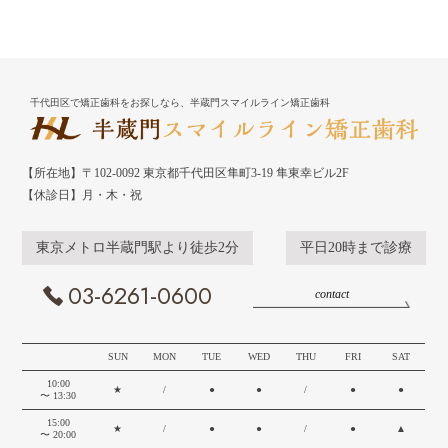
千代田区で矯正歯科をお探しなら、半蔵門スマイルライン矯正歯科
【所在地】〒102-0092 東京都千代田区隼町3-19 隼東幸ビル2F
【休診日】月・木・祝
東京メトロ半蔵門駅より徒歩2分
平日20時まで診療
03-6261-0600
contact
SUN
MON
TUE
WED
THU
FRI
SAT
10:00
★
/
●
●
/
●
●
〜 13:30
15:00
★
/
●
●
/
●
▲
〜 20:00