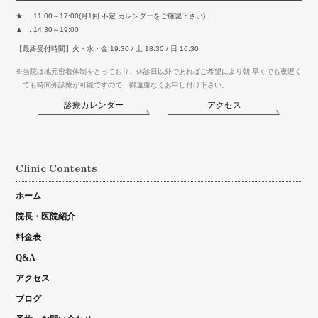
★ ... 11:00～17:00(月1回 不定 カレンダーをご確認下さい)
▲ ... 14:30～19:00
【最終受付時間】火・水・金 19:30 / 土 18:30 / 日 16:30
※当院は地元密着体制をとっており、休診日以外であればご希望により朝 早くでも夜遅く
ても時間外診療が可能ですので、御遠慮なくお申し付け下さい。
診療カレンダー
アクセス
Clinic Contents
ホーム
院長・医院紹介
料金表
Q&A
アクセス
ブログ