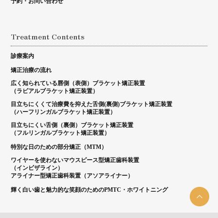
予約・お問い合わせ
Treatment Contents
診療案内
矯正治療の流れ
広く知られている唇側（表側）ブラケット矯正装置
（ラビアルブラケット矯正装置）
目立ちにくくて治療費を抑えた舌側(裏側)ブラケット矯正装置
（ハーフリンガルブラケット矯正装置）
目立ちにくい舌側（裏側）ブラケット矯正装置
（フルリンガルブラケット矯正装置）
特別な日のための部分矯正（MTM）
ワイヤーを使わないマウスピース型矯正歯科装置
（インビザライン）
アライナー型矯正歯科装置（アソアライナー）
輝く白い歯と魅力的な笑顔のためのPMTC・ホワイトニング