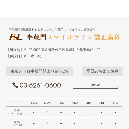
千代田区で矯正歯科をお探しなら、半蔵門スマイルライン矯正歯科
【所在地】〒102-0092 東京都千代田区隼町3-19 隼東幸ビル2F
【休診日】月・木・祝
東京メトロ半蔵門駅より徒歩2分
平日20時まで診療
03-6261-0600
contact
SUN
MON
TUE
WED
THU
FRI
SAT
10:00
★
/
●
●
/
●
●
〜 13:30
15:00
★
/
●
●
/
●
▲
〜 20:00