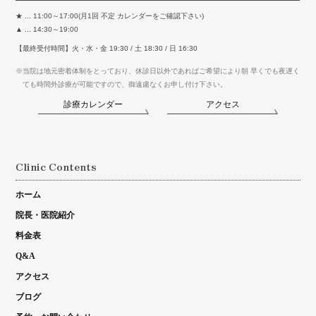
★ ... 11:00～17:00(月1回 不定 カレンダーをご確認下さい)
▲ ... 14:30～19:00
【最終受付時間】火・水・金 19:30 / 土 18:30 / 日 16:30
※当院は地元密着体制をとっており、休診日以外であればご希望により朝 早くでも夜遅く
ても時間外診療が可能ですので、御遠慮なくお申し付け下さい。
診療カレンダー
アクセス
Clinic Contents
ホーム
院長・医院紹介
料金表
Q&A
アクセス
ブログ