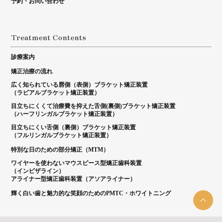
予約・お問い合わせ
Treatment Contents
診療案内
矯正治療の流れ
広く知られている唇側（表側）ブラケット矯正装置
（ラビアルブラケット矯正装置）
目立ちにくくて治療費を抑えた舌側(裏側)ブラケット矯正装置
（ハーフリンガルブラケット矯正装置）
目立ちにくい舌側（裏側）ブラケット矯正装置
（フルリンガルブラケット矯正装置）
特別な日のための部分矯正（MTM）
ワイヤーを使わないマウスピース型矯正歯科装置
（インビザライン）
アライナー型矯正歯科装置（アソアライナー）
輝く白い歯と魅力的な笑顔のためのPMTC・ホワイトニング