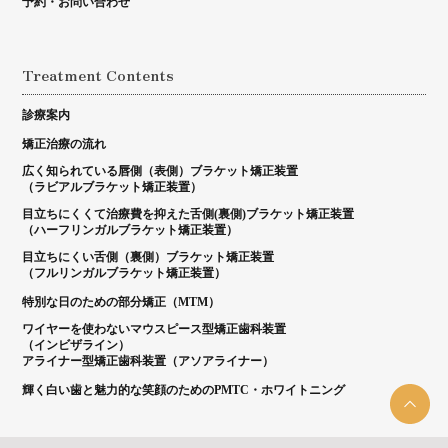
予約・お問い合わせ
Treatment Contents
診療案内
矯正治療の流れ
広く知られている唇側（表側）ブラケット矯正装置
（ラビアルブラケット矯正装置）
目立ちにくくて治療費を抑えた舌側(裏側)ブラケット矯正装置
（ハーフリンガルブラケット矯正装置）
目立ちにくい舌側（裏側）ブラケット矯正装置
（フルリンガルブラケット矯正装置）
特別な日のための部分矯正（MTM）
ワイヤーを使わないマウスピース型矯正歯科装置
（インビザライン）
アライナー型矯正歯科装置（アソアライナー）
輝く白い歯と魅力的な笑顔のためのPMTC・ホワイトニング