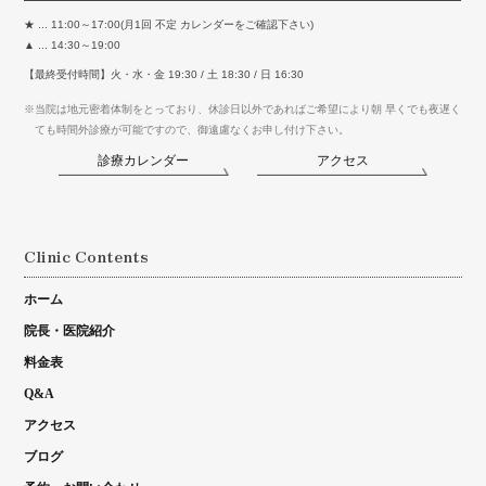
★ ... 11:00～17:00(月1回 不定 カレンダーをご確認下さい)
▲ ... 14:30～19:00
【最終受付時間】火・水・金 19:30 / 土 18:30 / 日 16:30
※当院は地元密着体制をとっており、休診日以外であればご希望により朝 早くでも夜遅く
ても時間外診療が可能ですので、御遠慮なくお申し付け下さい。
診療カレンダー
アクセス
Clinic Contents
ホーム
院長・医院紹介
料金表
Q&A
アクセス
ブログ