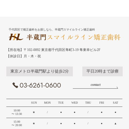
千代田区で矯正歯科をお探しなら、半蔵門スマイルライン矯正歯科
【所在地】〒102-0092 東京都千代田区隼町3-19 隼東幸ビル2F
【休診日】月・木・祝
東京メトロ半蔵門駅より徒歩2分
平日20時まで診療
03-6261-0600
contact
SUN
MON
TUE
WED
THU
FRI
SAT
10:00
★
/
●
●
/
●
●
〜 13:30
15:00
★
/
●
●
/
●
▲
〜 20:00