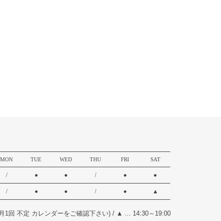
MON
TUE
WED
THU
FRI
SAT
/
●
●
/
●
●
/
●
●
/
●
▲
17:00(月1回 不定 カレンダーをご確認下さい)
/
▲ ... 14:30～19:00