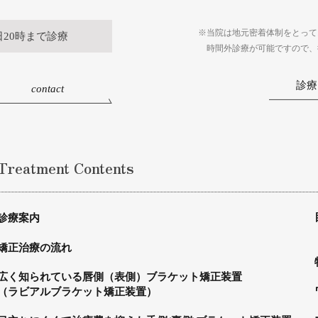
※当院は地元密着体制をとって
日20時まで診療
時間外診療が可能ですので、
診療
contact
Treatment Contents
診療案内
矯正治療の流れ
広く知られている唇側（表側）ブラケット矯正装置
（ラビアルブラケット矯正装置）