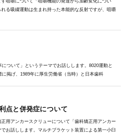
ます咀嚼について「咀嚼機能の発達から加齢変化につい
られる吸綴運動は生まれ持った本能的な反射ですが、咀嚼
率について」というテーマでお話しします。8020運動と
標に掲げ、1989年に厚生労働省（当時）と日本歯科
利点と併発症について
矯正用アンカースクリューについて「歯科矯正用アンカー
マでお話しします。マルチブラケット装置による第一小臼