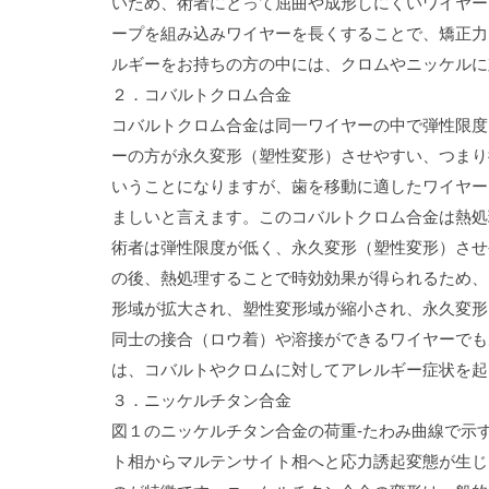
いため、術者にとって屈曲や成形しにくいワイヤー
ープを組み込みワイヤーを長くすることで、矯正力
ルギーをお持ちの方の中には、クロムやニッケルに
２．コバルトクロム合金
コバルトクロム合金は同一ワイヤーの中で弾性限度
ーの方が永久変形（塑性変形）させやすい、つまり
いうことになりますが、歯を移動に適したワイヤー
ましいと言えます。このコバルトクロム合金は熱処
術者は弾性限度が低く、永久変形（塑性変形）させ
の後、熱処理することで時効効果が得られるため、
形域が拡大され、塑性変形域が縮小され、永久変形
同士の接合（ロウ着）や溶接ができるワイヤーでも
は、コバルトやクロムに対してアレルギー症状を起
３．ニッケルチタン合金
図１のニッケルチタン合金の荷重‐たわみ曲線で示
ト相からマルテンサイト相へと応力誘起変態が生じ