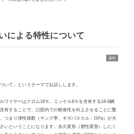
いによる特性について
歯科
ついて」というテーマでお話しします。
ルワイヤーはクロム
18
％、ニッケル
8
％を含有する
18-8
鋼
含有することで、口腔内での耐食性を向上させることに繋
、つまり弾性係数（ヤング率、ギガパスカル：
GPa
）が大
さいということになります。永久変形（塑性変形）しにく