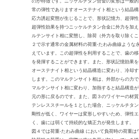
のが特徴です。
ニッケルチタン合金の変形は一般的
常の弾性でありますオーステナイト相という結晶構
応力誘起変態が生じることで、形状記憶力、超弾性
超弾性効果を持つニッケルチタン合金に外力を加え
ルテンサイト相に変態し、除荷（外力を取り除くこ
２で示す通常の金属材料の荷重‐たわみ曲線ような
えています。この超弾性を利用することで、歯の移
を発揮することができます。
また、形状記憶効果を
オーステナイト相という結晶構造に変わり、冷却す
します。
このマルテンサイト相は、外部からの力で
マルテンサイト相に変わり、加熱すると結晶構造が
元の形に戻るのです。
また、図３のワイヤーの材質
テンレススチールを１とした場合、ニッケルチタン
剛性が低く、ワイヤーは変形しやすいため、弾性エ
く、歯には弱くて持続的な矯正力が発生します。
図４では荷重‐たわみ曲線
において負荷時の荷重は