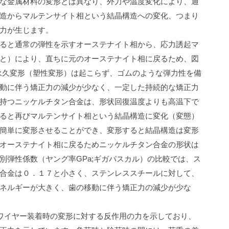
な金属材料の変形とは異なり、外力や温度変化により、通
造からマルテンサイト相という結晶構造への変化、つまり
力が生じます。
ると通常の弾性を示すオーステナイト相から、応力誘起マ
と）により、直ちに元のオーステナイト相に戻るため、図
永久変形（塑性変形）は起こらず、ゴムのような弾力性を備
動に伴う矯正力の減少が少なく、一定した持続的な矯正力
持つニッケルチタン合金は、形状回復温度よりも高温下で
ると再びマルテンサイト相という結晶構造に変化（変態）
簡単に変形させることができ、変形すると結晶構造は変形
オーステナイト相に戻るためニッケルチタン合金の形状は
別弾性係数（ヤング率
GPa;
ギガパスカル）の比較では、ス
合金は０．１７と小さく、ステンレススチールに対して、
ネルギーが大きく、歯の移動に伴う矯正力の減少が少な
ワイヤー装着時の変形に対する反作用の力を示しており、