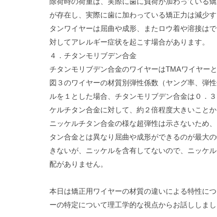
除荷時の荷重は、実際に歯に負荷が加わっている矯
が存在し、実際に歯に加わっている矯正力は減少す
タンワイヤーは屈曲や成形、またロウ着や溶接はで
対してアレルギー症状を起こす場合があります。
４．チタンモリブデン合金
チタンモリブデン合金のワイヤーは
TMA
ワイヤー
図３のワイヤーの材質別弾性係数（ヤング率、弾性
ルを１とした場合、チタンモリブデン合金は０．３
ケルチタン合金に対して、約２倍程度大きいことか
ニッケルチタン合金の様な超弾性は示さないため、
タン合金とは異なり屈曲や成形ができるのが最大の
きないが、ニッケルを含有してないので、ニッケル
配がありません。
本日は矯正用ワイヤーの材質の違いによる特性につ
ーの特定について理工学的な視点からお話ししまし