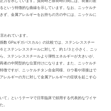
正力を示しています。負荷時と除荷時の間には、荷重の差
るという特徴的な曲線を示しています。なお、ニッケルチ
きず、金属アレルギーをお持ちの方の中には、ニッケルに
と言われています。
係数
GPa;
ギガパスカル）の比較では、ステンレススチー
６とステンレススチールに対して、約１
/
３と小さく、ニッ
ら、ステンレススチールより弾性エネルギーが大きいが、
両者の中間型的な位置付けになります。
また、ニッケルチ
特徴ですが、ニッケルチタン合金同様、ロウ着や溶接はで
アレルギーの方に対して金属アレルギーの症状を起こす心
いて」というテーマで日常臨床で頻用する代表的なワイヤ
た。