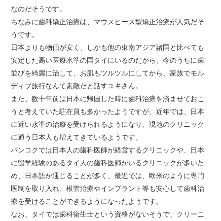
なのだそうです。
ちなみに歯科矯正治療は、マウスピース型矯正治療が人気だそ
うです。
日本よりも物価が安く、しかも他の東南アジア諸国と比べても
安定した高い医療水準の国タイにいるのだから、今のうちに歯
並びを綺麗に治して、お肌もツルツルにしてから、家族でモル
ディブ旅行なんて素敵だと話すユキさん。
また、数十年前は日本に帰国した時に歯科治療を済ませておこ
うと考えていた駐在員も多かったようですが、近年では、日本
に近い水準の治療を受けられるようになり、現地のクリニック
に通う日本人も増えてきているようです。
バンコクでは日本人の歯科医師が経営するクリニックや、日本
に留学経験のあるタイ人の歯科医師がいるクリニックが多いた
め、日本語が通じることが多く、最近では、欧米のように専門
医制を取り入れ、根管治療やインプラント等も安心して歯科治
療を受けることができるようになったようです。
なお、タイでは歯科衛生士という資格がないそうで、クリーニ