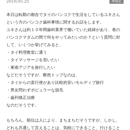
2018.05.25
未指定
本日は転勤の都合でタイのバンコクで生活をしているユキさん
という方のバンコク歯科事情に関するお話をします。
ユキさんは約１０年間歯科業界で働いていた経緯があり、巷の
バンコクマダムの間で何をやってみたいのか？という質問に対
して、いくつか挙げてみると、
・タイ料理教室に通う
・タイマッサージを習いたい
・東南アジアを旅行したい
などだそうですが、
断然トップなのは、
・タイからの直行便があり比較的安いモルディブ旅行
・男女問わずポピュラーな脱毛
・歯列矯正治療
なのだそうです。
もちろん、順位は人により、まちまちだそうですが、しかし、
どれも共通して言えることは、気軽にできること、行けること