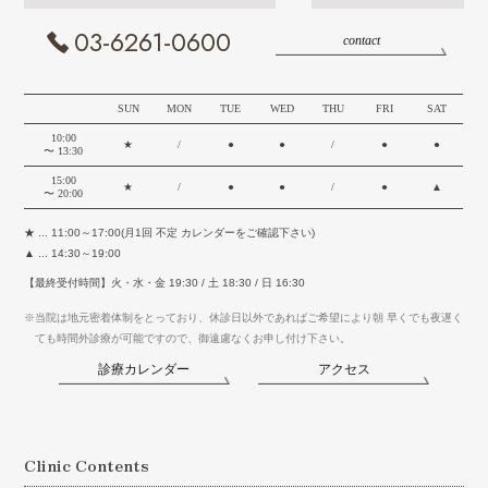
03-6261-0600
contact
SUN
MON
TUE
WED
THU
FRI
SAT
10:00
★
/
●
●
/
●
●
〜 13:30
15:00
★
/
●
●
/
●
▲
〜 20:00
★ ... 11:00～17:00(月1回 不定 カレンダーをご確認下さい)
▲ ... 14:30～19:00
【最終受付時間】火・水・金 19:30 / 土 18:30 / 日 16:30
※当院は地元密着体制をとっており、休診日以外であればご希望により朝 早くでも夜遅く
ても時間外診療が可能ですので、御遠慮なくお申し付け下さい。
診療カレンダー
アクセス
Clinic Contents