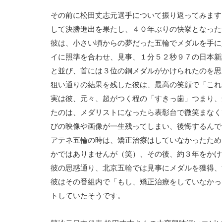
その前に松田丈志元選手について振り返ってみます
して決勝進出を果たし、４０年ぶりの快挙となった
彼は、小さい頃からの夢だった五輪でメダルを手に
イに照準を合わせ、見事、１分５２秒９７の日本新
と並び、首には３位の銅メダルがかけられたのを思
狙い通りの結果を残した彼は、最高の笑顔で「これ
実は彼、元々、超がつく程の「すきっ歯」つまり、
たのは、メダリストになったら表彰台で微笑まなく
びの映像や画像が一生残ってしまい、後悔するんで
アテネ五輪の時は、矯正治療はしていなかったため
かではありませんが（笑）、その後、約３年をかけ
彼の思惑通り、北京五輪では見事にメダルを獲得、
彼はその番組内で「もし、矯正治療をしていなかっ
トしていたそうです。