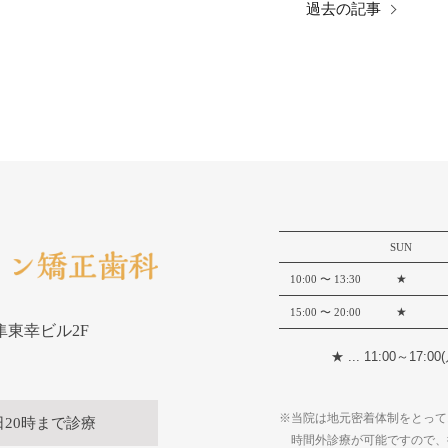
過去の記事
SUN
★
10:00
〜 13:30
★
15:00
〜 20:00
 隼東幸ビル2F
★ ... 11:00～
※当院は地元密着体制をとって
日20時まで診療
時間外診療が可能ですので、