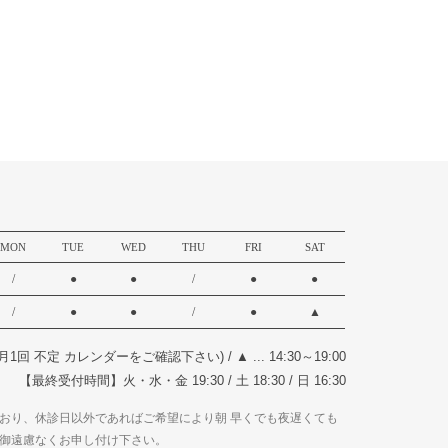
MON
TUE
WED
THU
FRI
SAT
/
●
●
/
●
●
/
●
●
/
●
▲
17:00(月1回 不定 カレンダーをご確認下さい)
/
▲ ... 14:30～19:00
【最終受付時間】火・水・金 19:30 / 土 18:30 / 日 16:30
おり、休診日以外であればご希望により朝 早くでも夜遅くても
御遠慮なくお申し付け下さい。