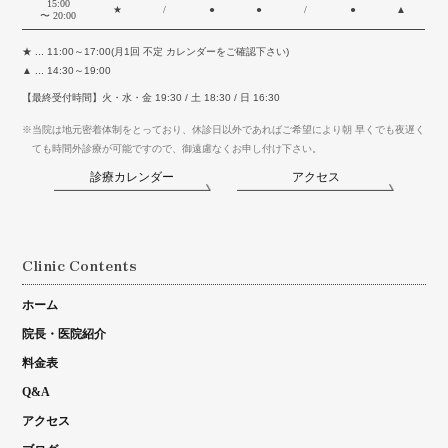
15:00
★
/
●
●
/
●
▲
〜 20:00
★ ... 11:00～17:00(月1回 不定 カレンダーをご確認下さい)
▲ ... 14:30～19:00
【最終受付時間】火・水・金 19:30 / 土 18:30 / 日 16:30
※当院は地元密着体制をとっており、休診日以外であればご希望により朝 早くでも夜遅く
ても時間外診療が可能ですので、御遠慮なくお申し付け下さい。
診療カレンダー
アクセス
Clinic Contents
ホーム
院長・医院紹介
料金表
Q&A
アクセス