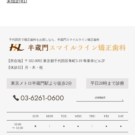
未指定(81)
千代田区で矯正歯科をお探しなら、半蔵門スマイルライン矯正歯科
【所在地】〒102-0092 東京都千代田区隼町3-19 隼東幸ビル2F
【休診日】月・木・祝
東京メトロ半蔵門駅より徒歩2分
平日20時まで診療
03-6261-0600
contact
SUN
MON
TUE
WED
THU
FRI
SAT
10:00
★
/
●
●
/
●
●
〜 13:30