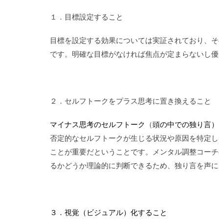
１．目標設定すること
目標を設定する効果については実証されており、そ
です。明確な目標がなければ焦点が定まらないし優
２．セルフトークをプラス思考に置き換えること
マイナス思考の
セルフトーク
（
頭の中での独り言）
否定的なセルフトーク
が生じる状況や原因を特定し
ことが
重要だということです。
メンタル調整
コーチ
るかどうか理論的
に判断できるため、
独り言を声に
３．視覚（ビジュアル）化すること