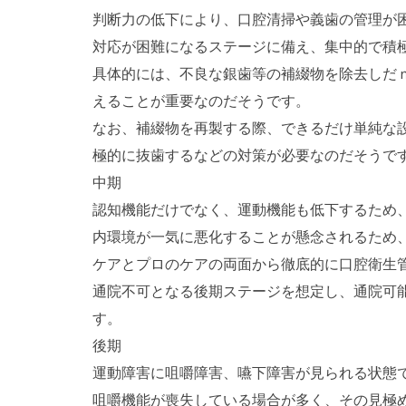
判断力の低下により、口腔清掃や義歯の管理が
対応が困難になるステージに備え、集中的で積
具体的には、不良な銀歯等の補綴物を除去しだ
えることが重要なのだそうです。
なお、補綴物を再製する際、できるだけ単純な
極的に抜歯するなどの対策が必要なのだそうで
中期
認知機能だけでなく、運動機能も低下するため
内環境が一気に悪化することが懸念されるため
ケアとプロのケアの両面から徹底的に口腔衛生
通院不可となる後期ステージを想定し、通院可
す。
後期
運動障害に咀嚼障害、嚥下障害が見られる状態
咀嚼機能が喪失している場合が多く、その見極